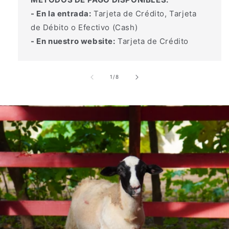
- En la entrada:
Tarjeta de Crédito, Tarjeta
de Débito o Efectivo (Cash)
- En nuestro website:
Tarjeta de Crédito
de
1
/
8