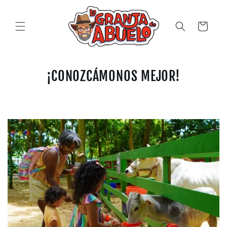
Ir
directamente
al contenido
Carrito
¡CONOZCÁMONOS MEJOR!