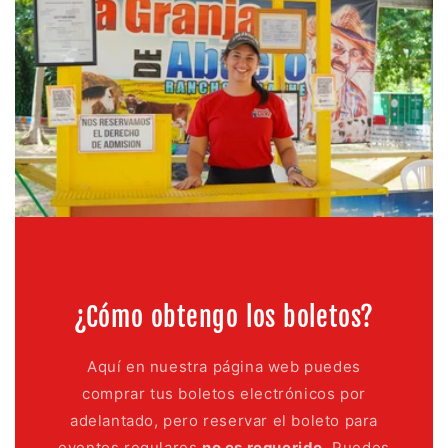
¿Cómo obtengo los boletos?
Aquí en nuestra página web puedes
comprar tus boletos electrónicos por
adelantado, pero reservar el boleto para
eventos regulares
no es requerido.
Puedes