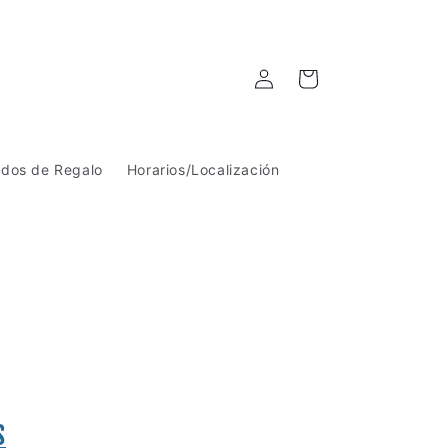
Iniciar
Carrito
sesión
ados de Regalo
Horarios/Localización
s